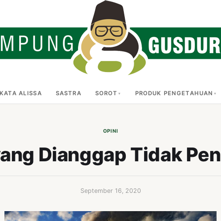
KATA ALISSA
SASTRA
SOROT
PRODUK PENGETAHUAN
OPINI
u yang Dianggap Tidak Pe
September 16, 2020