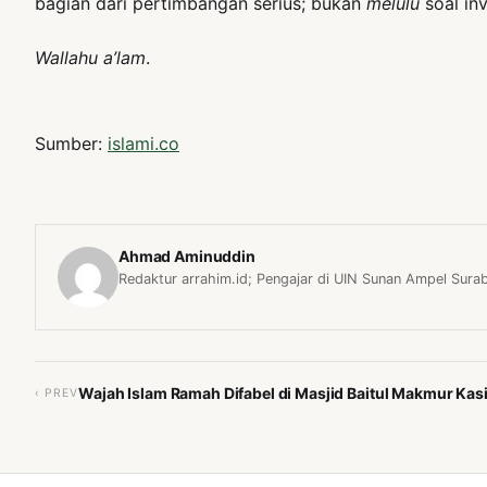
bagian dari pertimbangan serius; bukan
melulu
soal in
Wallahu a’lam
.
Sumber:
islami.co
Ahmad Aminuddin
Redaktur arrahim.id; Pengajar di UIN Sunan Ampel Sura
Wajah Islam Ramah Difabel di Masjid Baitul Makmur Kasi
‹ PREV