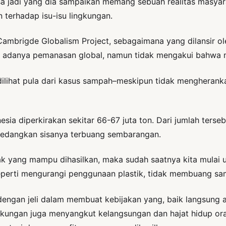
 bisa jadi yang dia sampaikan memang sebuah realitas masy
terhadap isu-isu lingkungan.
ambrigde Globalism Project, sebagaimana yang dilansir o
 adanya pemanasan global, namun tidak mengakui bahwa m
 dilihat pula dari kasus sampah–meskipun tidak mengherank
ia diperkirakan sekitar 66-67 juta ton. Dari jumlah terseb
sedangkan sisanya terbuang sembarangan.
 yang mampu dihasilkan, maka sudah saatnya kita mulai un
 seperti mengurangi penggunaan plastik, tidak membuang s
dengan jeli dalam membuat kebijakan yang, baik langsung 
ngan juga menyangkut kelangsungan dan hajat hidup oran