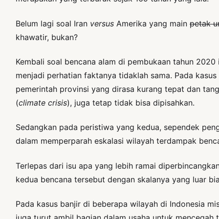
Belum lagi soal Iran
versus
Amerika yang main
petak 
khawatir, bukan?
Kembali soal bencana alam di pembukaan tahun 2020 i
menjadi perhatian faktanya tidaklah sama. Pada kasus
pemerintah provinsi yang dirasa kurang tepat dan tang
(
climate crisis
), juga tetap tidak bisa dipisahkan.
Sedangkan pada peristiwa yang kedua, sependek penga
dalam memperparah eskalasi wilayah terdampak benc
Terlepas dari isu apa yang lebih ramai diperbincangkan
kedua bencana tersebut dengan skalanya yang luar bia
Pada kasus banjir di beberapa wilayah di Indonesia mi
juga turut ambil bagian dalam usaha untuk mencegah t