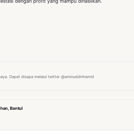
vestasi dengan profit yang mampu dihasilkan.
baya. Dapat disapa melalui twitter @aminuddinhamid
han, Bantul