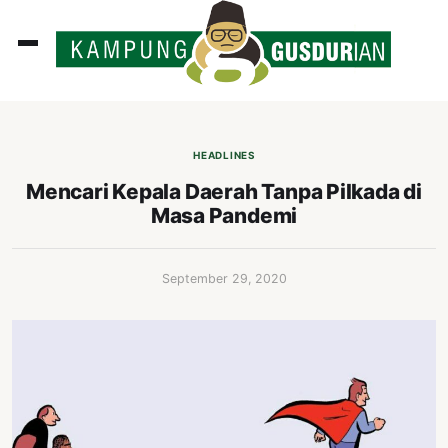
ADLINES
PUTAN
HEADLINES
PERISTIWA
Mencari Kepala Daerah Tanpa Pilkada di
Masa Pandemi
SOSOK
INI
September 29, 2020
ATA
ISSA
ASTRA
OROT