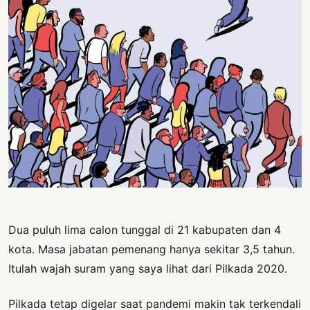
PERNYATAAN
SIKAP
SOROT
INDONESIA
RODUK
ENGETAHUAN
BUKU
SELASAR
JURNAL
ATATAN
Dua puluh lima calon tunggal di 21 kabupaten dan 4
OJOK
kota. Masa jabatan pemenang hanya sekitar 3,5 tahun.
Itulah wajah suram yang saya lihat dari Pilkada 2020.
ENTANG
MI
Pilkada tetap digelar saat pandemi makin tak terkendali