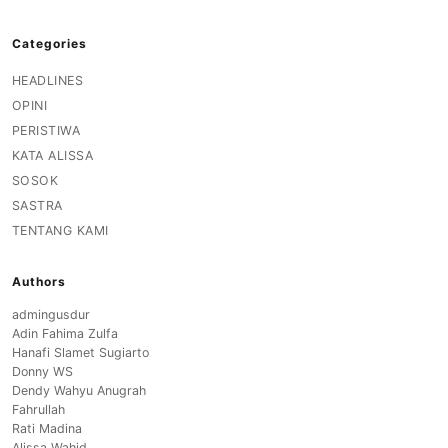
Categories
HEADLINES
OPINI
PERISTIWA
KATA ALISSA
SOSOK
SASTRA
TENTANG KAMI
Authors
admingusdur
Adin Fahima Zulfa
Hanafi Slamet Sugiarto
Donny WS
Dendy Wahyu Anugrah
Fahrullah
Rati Madina
Alissa Wahid