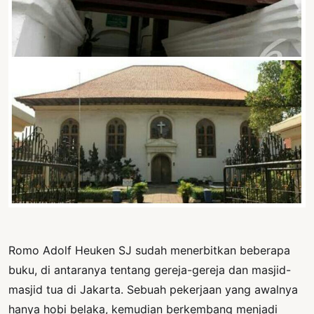
PERNYATAAN
SIKAP
SOROT
INDONESIA
RODUK
ENGETAHUAN
BUKU
SELASAR
JURNAL
ATATAN
OJOK
Romo Adolf Heuken SJ sudah menerbitkan beberapa
buku, di antaranya tentang gereja-gereja dan masjid-
ENTANG
MI
masjid tua di Jakarta. Sebuah pekerjaan yang awalnya
hanya hobi belaka, kemudian berkembang menjadi