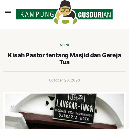
ADLINES
PUTAN
OPINI
PERISTIWA
Kisah Pastor tentang Masjid dan Gereja
Tua
SOSOK
INI
October 20, 2020
ATA
ISSA
ASTRA
OROT