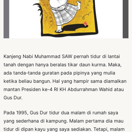
PERNYATAAN
SIKAP
SOROT
INDONESIA
RODUK
ENGETAHUAN
Kanjeng Nabi Muhammad SAW pernah tidur di lantai
BUKU
tanah dengan hanya beralas tikar daun kurma. Maka,
SELASAR
ada tanda-tanda guratan pada pipinya yang mulia
ketika beliau bangun. Hal yang hampir sama diamalkan
JURNAL
mantan Presiden ke-4 RI KH Abdurrahman Wahid atau
ATATAN
Gus Dur.
OJOK
Pada 1995, Gus Dur tidur dua malam di rumah saya
ENTANG
yang sederhana di kampung. Malam pertama dia mau
MI
tidur di dipan kayu yang saya sediakan. Tetapi, malam