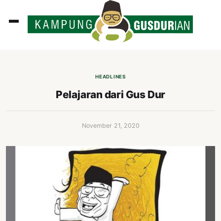
ADLINES
PUTAN
HEADLINES
PERISTIWA
Pelajaran dari Gus Dur
SOSOK
INI
November 21, 2020
ATA
ISSA
ASTRA
OROT