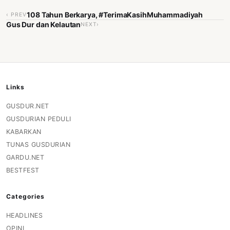
108 Tahun Berkarya, #TerimaKasihMuhammadiyah
‹ PREV
Gus Dur dan Kelautan
NEXT›
Links
GUSDUR.NET
GUSDURIAN PEDULI
KABARKAN
TUNAS GUSDURIAN
GARDU.NET
BESTFEST
Categories
HEADLINES
OPINI