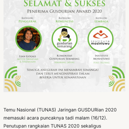
PERNYATAAN
SIKAP
SOROT
INDONESIA
RODUK
ENGETAHUAN
BUKU
SELASAR
JURNAL
ATATAN
OJOK
Temu Nasional (TUNAS) Jaringan GUSDURian 2020
ENTANG
memasuki acara puncaknya tadi malam (16/12).
MI
Penutupan rangkaian TUNAS 2020 sekaligus