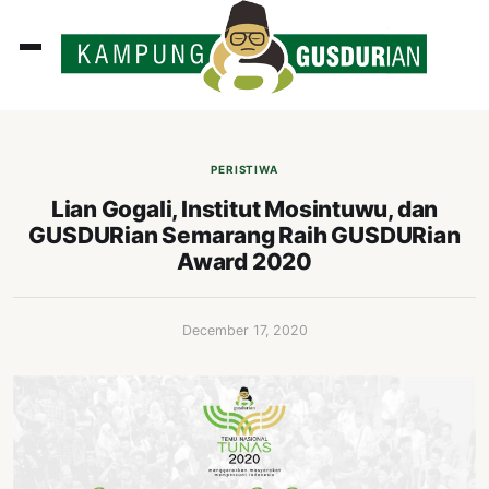
ADLINES
PUTAN
PERISTIWA
PERISTIWA
Lian Gogali, Institut Mosintuwu, dan
GUSDURian Semarang Raih GUSDURian
SOSOK
Award 2020
INI
ATA
December 17, 2020
ISSA
ASTRA
OROT