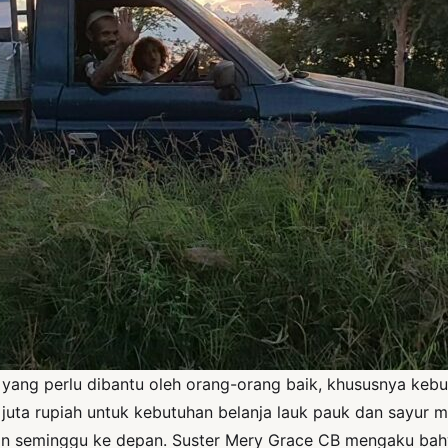
n yang perlu dibantu oleh orang-orang baik, khususnya ke
1 juta rupiah untuk kebutuhan belanja lauk pauk dan sayur
aan seminggu ke depan. Suster Mery Grace CB mengaku ba