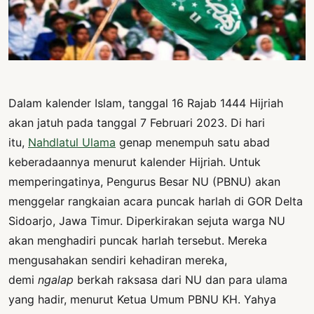
PERNYATAAN
SIKAP
SOROT
INDONESIA
RODUK
Dalam kalender Islam, tanggal 16 Rajab 1444 Hijriah
ENGETAHUAN
akan jatuh pada tanggal 7 Februari 2023. Di hari
BUKU
itu,
Nahdlatul Ulama
genap menempuh satu abad
keberadaannya menurut kalender Hijriah. Untuk
SELASAR
memperingatinya, Pengurus Besar NU (PBNU) akan
JURNAL
menggelar rangkaian acara puncak harlah di GOR Delta
Sidoarjo, Jawa Timur. Diperkirakan sejuta warga NU
ATATAN
OJOK
akan menghadiri puncak harlah tersebut. Mereka
mengusahakan sendiri kehadiran mereka,
ENTANG
demi
ngalap
berkah raksasa dari NU dan para ulama
MI
yang hadir, menurut Ketua Umum PBNU KH. Yahya