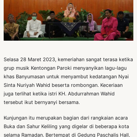
PERNYATAAN
SIKAP
SOROT
INDONESIA
RODUK
ENGETAHUAN
Selasa 28 Maret 2023, kemeriahan sangat terasa ketika
BUKU
grup musik Kentongan Paroki menyanyikan lagu-lagu
SELASAR
khas Banyumasan untuk menyambut kedatangan Nyai
JURNAL
Sinta Nuriyah Wahid beserta rombongan. Keceriaan
juga terlihat ketika istri KH. Abdurrahman Wahid
ATATAN
tersebut ikut bernyanyi bersama.
OJOK
Kunjungan itu merupakan bagian dari rangkaian acara
ENTANG
MI
Buka dan Sahur Keliling yang digelar di beberapa kota
selama Ramadan. Bertempat di Gedung Paschalis Hall,