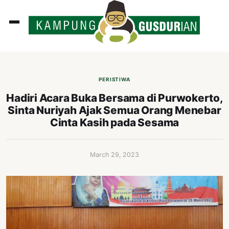
ADLINES
PUTAN
PERISTIWA
PERISTIWA
Hadiri Acara Buka Bersama di Purwokerto,
Sinta Nuriyah Ajak Semua Orang Menebar
SOSOK
Cinta Kasih pada Sesama
INI
ATA
March 29, 2023
ISSA
ASTRA
OROT