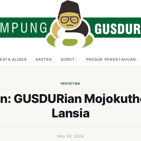
KATA ALISSA
SASTRA
SOROT
PRODUK PENGETAHUAN
PERISTIWA
n: GUSDURian Mojokutho 
Lansia
May 30, 2024