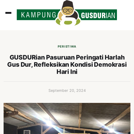
ADLINES
PUTAN
PERISTIWA
PERISTIWA
GUSDURian Pasuruan Peringati Harlah
Gus Dur, Refleksikan Kondisi Demokrasi
SOSOK
Hari Ini
INI
ATA
September 20, 2024
ISSA
ASTRA
OROT