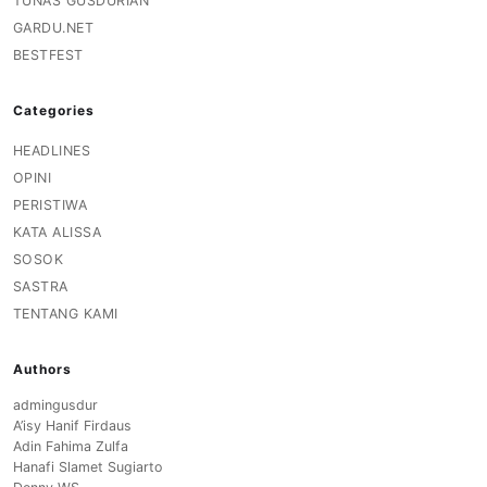
TUNAS GUSDURIAN
GARDU.NET
BESTFEST
Categories
HEADLINES
OPINI
PERISTIWA
KATA ALISSA
SOSOK
SASTRA
TENTANG KAMI
Authors
admingusdur
A’isy Hanif Firdaus
Adin Fahima Zulfa
Hanafi Slamet Sugiarto