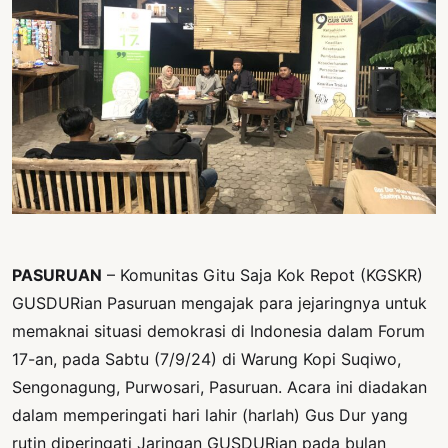
PERNYATAAN
SIKAP
SOROT
INDONESIA
RODUK
ENGETAHUAN
BUKU
SELASAR
PASURUAN
– Komunitas Gitu Saja Kok Repot (KGSKR)
JURNAL
GUSDURian Pasuruan mengajak para jejaringnya untuk
ATATAN
memaknai situasi demokrasi di Indonesia dalam Forum
OJOK
17-an, pada Sabtu (7/9/24) di Warung Kopi Suqiwo,
Sengonagung, Purwosari, Pasuruan. Acara ini diadakan
ENTANG
MI
dalam memperingati hari lahir (harlah) Gus Dur yang
rutin diperingati Jaringan GUSDURian pada bulan