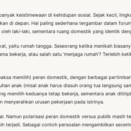
 banyak keistimewaan di kehidupan sosial. Sejak kecil, lin
atkan di depan. Hal paling sederhana tergambar dalam fo
oleh laki-laki, sementara ruang domestik yang identik den
ivat, yaitu rumah tangga. Seseorang ketika menikah biasa
 bekerja, atau salah satu ‘menjaga rumah’? Terlebih keti
rpaksa memilih) peran domestik, dengan berbagai pertimba
han anak (misal anak harus diasuh orang tua langsung samp
ng memilih keduanya tetap bekerja, sementara anak dititi
an menyerahkan urusan pekerjaan pada istrinya.
ai. Namun polarisasi peran domestik versus publik masih t
sih terjadi. Sebagai contoh persoalan mengambilkan secent