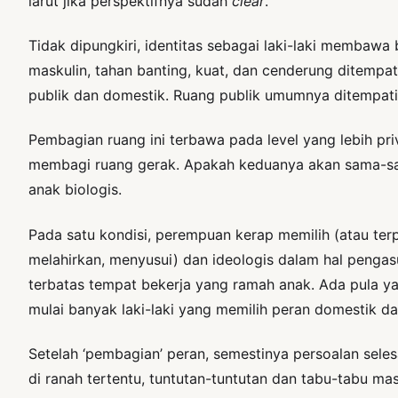
larut jika perspektifnya sudah
clear
.
Tidak dipungkiri, identitas sebagai laki-laki membawa
maskulin, tahan banting, kuat, dan cenderung ditemp
publik dan domestik. Ruang publik umumnya ditempati 
Pembagian ruang ini terbawa pada level yang lebih pr
membagi ruang gerak. Apakah keduanya akan sama-sama
anak biologis.
Pada satu kondisi, perempuan kerap memilih (atau te
melahirkan, menyusui) dan ideologis dalam hal pengasu
terbatas tempat bekerja yang ramah anak. Ada pula ya
mulai banyak laki-laki yang memilih peran domestik d
Setelah ‘pembagian’ peran, semestinya persoalan seles
di ranah tertentu, tuntutan-tuntutan dan tabu-tabu ma