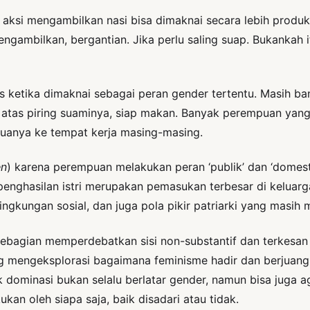
, aksi mengambilkan nasi bisa dimaknai secara lebih produk
g mengambilkan, bergantian. Jika perlu saling suap. Bukank
s ketika dimaknai sebagai peran gender tertentu. Masih ba
i atas piring suaminya, siap makan. Banyak perempuan yang
uanya ke tempat kerja masing-masing.
en
) karena perempuan melakukan peran ‘publik’ dan ‘domest
penghasilan istri merupakan pemasukan terbesar di keluarga 
ngkungan sosial, dan juga pola pikir patriarki yang masih 
al sebagian memperdebatkan sisi non-substantif dan terkes
ng mengeksplorasi bagaimana feminisme hadir dan berjuan
ominasi bukan selalu berlatar gender, namun bisa juga aga
ukan oleh siapa saja, baik disadari atau tidak.