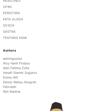
HEADLINES
OPINI
PERISTIWA
KATA ALISSA
SOSOK
SASTRA
TENTANG KAMI
Authors
admingusdur
A’isy Hanif Firdaus
Adin Fahima Zulfa
Hanafi Slamet Sugiarto
Donny WS
Dendy Wahyu Anugrah
Fahrullah
Rati Madina