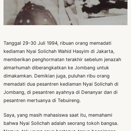
PERNYATAAN
SIKAP
SOROT
INDONESIA
RODUK
Tanggal 29-30 Juli 1994, ribuan orang memadati
ENGETAHUAN
kediaman Nyai Solichah Wahid Hasyim di Jakarta,
BUKU
memberikan penghormatan terakhir sebelum jenazah
almarhumah diberangkatkan ke Jombang untuk
SELASAR
dimakamkan. Demikian juga, puluhan ribu orang
JURNAL
memadati dua pesantren kediaman Nyai Solichah di
Jombang, di pesantren ayahnya di Denanyar dan di
ATATAN
OJOK
pesantren mertuanya di Tebuireng.
ENTANG
Saya, yang masih mahasiswa saat itu, memahami
MI
bahwa Nyai Solichah adalah seorang tokoh bangsa.