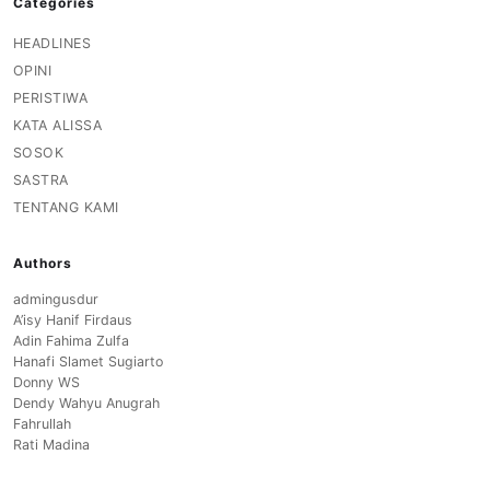
Categories
HEADLINES
OPINI
PERISTIWA
KATA ALISSA
SOSOK
SASTRA
TENTANG KAMI
Authors
admingusdur
A’isy Hanif Firdaus
Adin Fahima Zulfa
Hanafi Slamet Sugiarto
Donny WS
Dendy Wahyu Anugrah
Fahrullah
Rati Madina