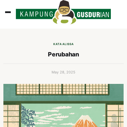
ADLINES
PUTAN
KATA ALISSA
PERISTIWA
Perubahan
SOSOK
INI
May 28, 2025
ATA
ISSA
ASTRA
OROT