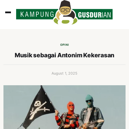
ADLINES
PUTAN
OPINI
PERISTIWA
Musik sebagai Antonim Kekerasan
SOSOK
INI
August 1, 2025
ATA
ISSA
ASTRA
OROT