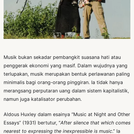
PERNYATAAN
SIKAP
SOROT
INDONESIA
RODUK
ENGETAHUAN
Musik bukan sekadar pembangkit suasana hati atau
BUKU
penggerak ekonomi yang masif. Dalam wujudnya yang
SELASAR
terlupakan, musik merupakan bentuk perlawanan paling
minimalis bagi orang-orang pinggiran. Ia tidak hanya
JURNAL
merangsang perputaran uang dalam sistem kapitalistik,
ATATAN
namun juga katalisator perubahan.
OJOK
Aldous Huxley dalam esainya “Music at Night and Other
ENTANG
Essays” (1931) bertutur, “
After silence that which comes
MI
nearest to expressing the inexpressible is music
.” Ia