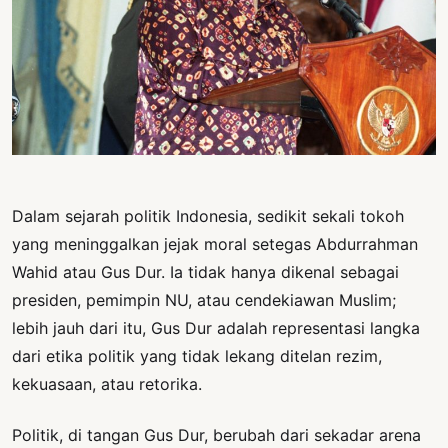
PERNYATAAN
SIKAP
SOROT
INDONESIA
RODUK
ENGETAHUAN
BUKU
Dalam sejarah politik Indonesia, sedikit sekali tokoh
SELASAR
yang meninggalkan jejak moral setegas Abdurrahman
Wahid atau Gus Dur. Ia tidak hanya dikenal sebagai
JURNAL
presiden, pemimpin NU, atau cendekiawan Muslim;
ATATAN
lebih jauh dari itu, Gus Dur adalah representasi langka
OJOK
dari etika politik yang tidak lekang ditelan rezim,
kekuasaan, atau retorika.
ENTANG
MI
Politik, di tangan Gus Dur, berubah dari sekadar arena