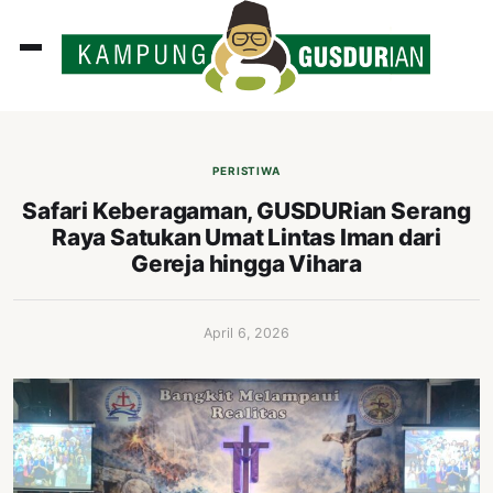
ADLINES
PUTAN
PERISTIWA
PERISTIWA
Safari Keberagaman, GUSDURian Serang
Raya Satukan Umat Lintas Iman dari
SOSOK
Gereja hingga Vihara
INI
ATA
April 6, 2026
ISSA
ASTRA
OROT