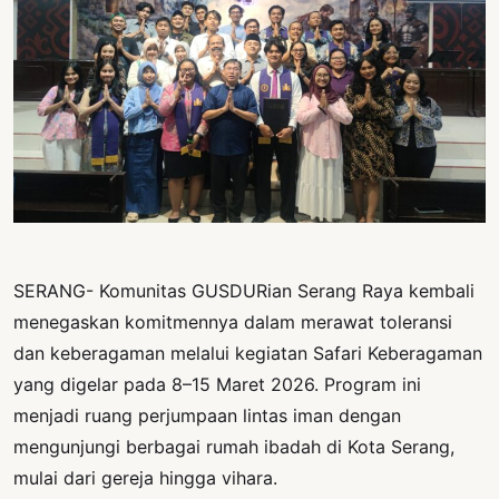
PERNYATAAN
SIKAP
SOROT
INDONESIA
RODUK
ENGETAHUAN
BUKU
SELASAR
SERANG- Komunitas GUSDURian Serang Raya kembali
JURNAL
menegaskan komitmennya dalam merawat toleransi
dan keberagaman melalui kegiatan Safari Keberagaman
ATATAN
OJOK
yang digelar pada 8–15 Maret 2026. Program ini
menjadi ruang perjumpaan lintas iman dengan
ENTANG
mengunjungi berbagai rumah ibadah di Kota Serang,
MI
mulai dari gereja hingga vihara.