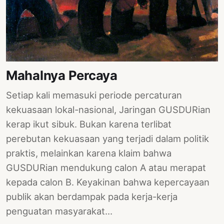
PERNYATAAN
SIKAP
SOROT
INDONESIA
RODUK
Mahalnya Percaya
ENGETAHUAN
Setiap kali memasuki periode percaturan
BUKU
kekuasaan lokal-nasional, Jaringan GUSDURian
SELASAR
kerap ikut sibuk. Bukan karena terlibat
perebutan kekuasaan yang terjadi dalam politik
JURNAL
praktis, melainkan karena klaim bahwa
ATATAN
GUSDURian mendukung calon A atau merapat
OJOK
kepada calon B. Keyakinan bahwa kepercayaan
ENTANG
publik akan berdampak pada kerja-kerja
MI
penguatan masyarakat…