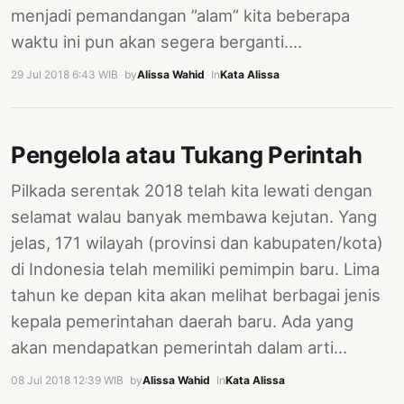
menjadi pemandangan ”alam” kita beberapa
PERNYATAAN
SIKAP
waktu ini pun akan segera berganti.…
SOROT
29 Jul 2018 6:43 WIB
·
by
Alissa Wahid
·
In
Kata Alissa
INDONESIA
RODUK
ENGETAHUAN
Pengelola atau Tukang Perintah
BUKU
Pilkada serentak 2018 telah kita lewati dengan
selamat walau banyak membawa kejutan. Yang
SELASAR
jelas, 171 wilayah (provinsi dan kabupaten/kota)
JURNAL
di Indonesia telah memiliki pemimpin baru. Lima
ATATAN
tahun ke depan kita akan melihat berbagai jenis
OJOK
kepala pemerintahan daerah baru. Ada yang
akan mendapatkan pemerintah dalam arti…
ENTANG
MI
08 Jul 2018 12:39 WIB
·
by
Alissa Wahid
·
In
Kata Alissa