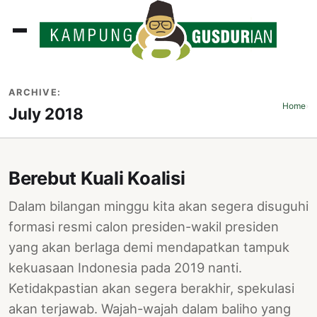
ADLINES
ARCHIVE:
PUTAN
Home
›
July 2018
PERISTIWA
SOSOK
Berebut Kuali Koalisi
INI
Dalam bilangan minggu kita akan segera disuguhi
ATA
formasi resmi calon presiden-wakil presiden
ISSA
yang akan berlaga demi mendapatkan tampuk
ASTRA
kekuasaan Indonesia pada 2019 nanti.
Ketidakpastian akan segera berakhir, spekulasi
OROT
akan terjawab. Wajah-wajah dalam baliho yang