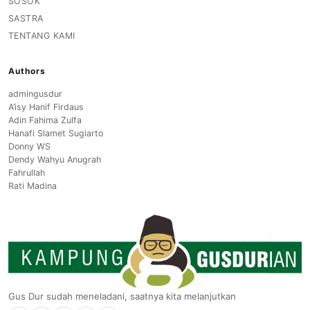
SOSOK
SASTRA
TENTANG KAMI
Authors
admingusdur
A’isy Hanif Firdaus
Adin Fahima Zulfa
Hanafi Slamet Sugiarto
Donny WS
Dendy Wahyu Anugrah
Fahrullah
Rati Madina
Gus Dur sudah meneladani, saatnya kita melanjutkan