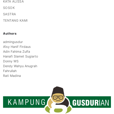
KATA ALISSA
SOSOK
SASTRA
TENTANG KAMI
Authors
admingusdur
A’isy Hanif Firdaus
Adin Fahima Zulfa
Hanafi Slamet Sugiarto
Donny WS
Dendy Wahyu Anugrah
Fahrullah
Rati Madina