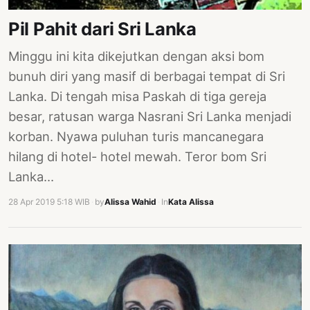
PERNYATAAN
Pil Pahit dari Sri Lanka
SIKAP
SOROT
Minggu ini kita dikejutkan dengan aksi bom
INDONESIA
bunuh diri yang masif di berbagai tempat di Sri
RODUK
Lanka. Di tengah misa Paskah di tiga gereja
ENGETAHUAN
besar, ratusan warga Nasrani Sri Lanka menjadi
korban. Nyawa puluhan turis mancanegara
BUKU
hilang di hotel- hotel mewah. Teror bom Sri
SELASAR
Lanka…
JURNAL
28 Apr 2019 5:18 WIB
·
by
Alissa Wahid
·
In
Kata Alissa
ATATAN
OJOK
ENTANG
MI