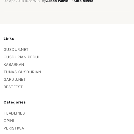
07 Apr 2019 4:28 WIB
·
by
Alissa Wahid
·
In
Kata Alissa
Links
GUSDUR.NET
GUSDURIAN PEDULI
KABARKAN
TUNAS GUSDURIAN
GARDU.NET
BESTFEST
Categories
HEADLINES
OPINI
PERISTIWA