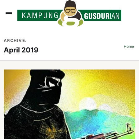
ADLINES
ARCHIVE:
PUTAN
Home
›
April 2019
PERISTIWA
SOSOK
INI
ATA
ISSA
ASTRA
OROT