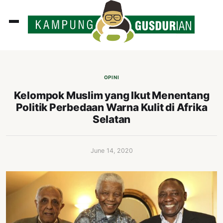
ADLINES
PUTAN
OPINI
PERISTIWA
Kelompok Muslim yang Ikut Menentang
Politik Perbedaan Warna Kulit di Afrika
SOSOK
Selatan
INI
ATA
June 14, 2020
ISSA
ASTRA
OROT