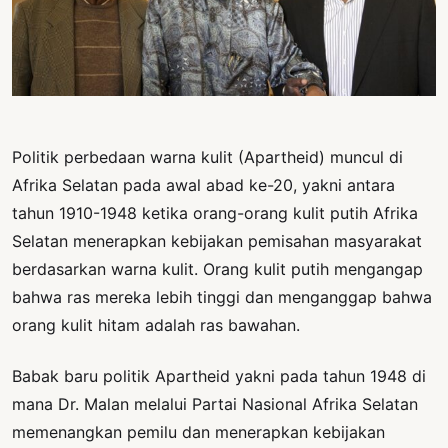
PERNYATAAN
SIKAP
SOROT
INDONESIA
RODUK
Politik perbedaan warna kulit (Apartheid) muncul di
ENGETAHUAN
Afrika Selatan pada awal abad ke-20, yakni antara
BUKU
tahun 1910-1948 ketika orang-orang kulit putih Afrika
SELASAR
Selatan menerapkan kebijakan pemisahan masyarakat
berdasarkan warna kulit. Orang kulit putih mengangap
JURNAL
bahwa ras mereka lebih tinggi dan menganggap bahwa
ATATAN
orang kulit hitam adalah ras bawahan.
OJOK
Babak baru politik Apartheid yakni pada tahun 1948 di
ENTANG
mana Dr. Malan melalui Partai Nasional Afrika Selatan
MI
memenangkan pemilu dan menerapkan kebijakan