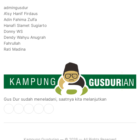
admingusdur
A’isy Hanif Firdaus
Adin Fahima Zulfa
Hanafi Slamet Sugiarto
Donny WS
Dendy Wahyu Anugrah
Fahrullah
Rati Madina
Gus Dur sudah meneladani, saatnya kita melanjutkan
Kampung Gusdurian — © 2026 — All Rights Reserved