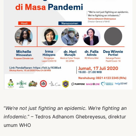
PERNYATAAN
SIKAP
SOROT
INDONESIA
RODUK
ENGETAHUAN
BUKU
SELASAR
JURNAL
ATATAN
OJOK
“
We’re not just fighting an epidemic. We’re fighting an
infodemic.
” – Tedros Adhanom Ghebreyesus, direktur
ENTANG
umum WHO
MI