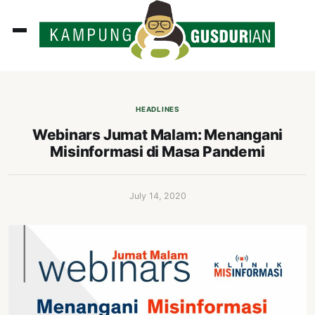
ADLINES
PUTAN
HEADLINES
PERISTIWA
Webinars Jumat Malam: Menangani
Misinformasi di Masa Pandemi
SOSOK
INI
July 14, 2020
ATA
ISSA
ASTRA
OROT