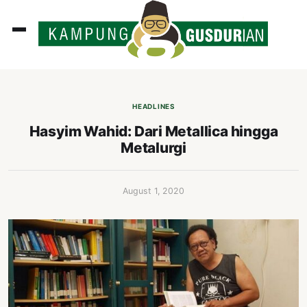
ADLINES
PUTAN
HEADLINES
PERISTIWA
Hasyim Wahid: Dari Metallica hingga
Metalurgi
SOSOK
INI
August 1, 2020
ATA
ISSA
ASTRA
OROT