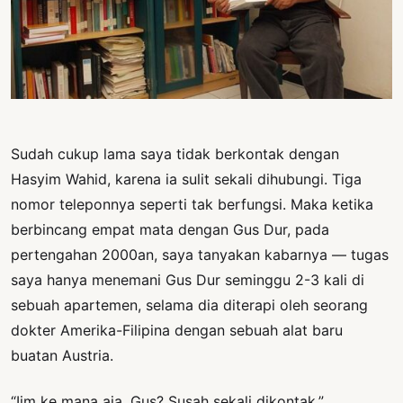
PERNYATAAN
SIKAP
SOROT
INDONESIA
RODUK
ENGETAHUAN
Sudah cukup lama saya tidak berkontak dengan
Hasyim Wahid, karena ia sulit sekali dihubungi. Tiga
BUKU
nomor teleponnya seperti tak berfungsi. Maka ketika
SELASAR
berbincang empat mata dengan Gus Dur, pada
JURNAL
pertengahan 2000an, saya tanyakan kabarnya — tugas
saya hanya menemani Gus Dur seminggu 2-3 kali di
ATATAN
sebuah apartemen, selama dia diterapi oleh seorang
OJOK
dokter Amerika-Filipina dengan sebuah alat baru
ENTANG
buatan Austria.
MI
“Iim ke mana aja, Gus? Susah sekali dikontak.”