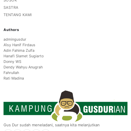
SOSOK
SASTRA
TENTANG KAMI
Authors
admingusdur
A’isy Hanif Firdaus
Adin Fahima Zulfa
Hanafi Slamet Sugiarto
Donny WS
Dendy Wahyu Anugrah
Fahrullah
Rati Madina
Gus Dur sudah meneladani, saatnya kita melanjutkan