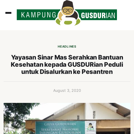
ADLINES
PUTAN
HEADLINES
PERISTIWA
Yayasan Sinar Mas Serahkan Bantuan
Kesehatan kepada GUSDURian Peduli
SOSOK
untuk Disalurkan ke Pesantren
INI
ATA
August 3, 2020
ISSA
ASTRA
OROT