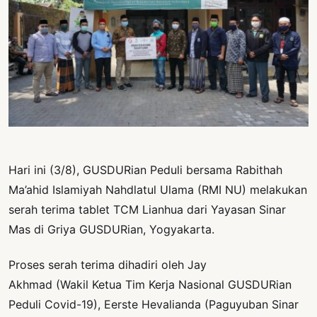
PERNYATAAN
SIKAP
SOROT
INDONESIA
RODUK
ENGETAHUAN
BUKU
SELASAR
Hari ini (3/8), GUSDURian Peduli bersama Rabithah
Ma’ahid Islamiyah Nahdlatul Ulama (RMI NU) melakukan
JURNAL
serah terima tablet TCM Lianhua dari Yayasan Sinar
ATATAN
Mas di Griya GUSDURian, Yogyakarta.
OJOK
Proses serah terima dihadiri oleh Jay
ENTANG
Akhmad (Wakil Ketua Tim Kerja Nasional GUSDURian
MI
Peduli Covid-19), Eerste Hevalianda (Paguyuban Sinar