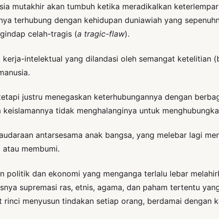
nusia mutakhir akan tumbuh ketika meradikalkan keterlempa
inya terhubung dengan kehidupan duniawiah yang sepenuh
indap celah-tragis (
a tragic-flaw
).
rja-intelektual yang dilandasi oleh semangat ketelitian (bi
manusia.
 tetapi justru menegaskan keterhubungannya dengan berbag
a keislamannya tidak menghalanginya untuk menghubungka
udaraan antarsesama anak bangsa, yang melebar lagi menja
al atau membumi.
 politik dan ekonomi yang menganga terlalu lebar melah
rasnya supremasi ras, etnis, agama, dan paham tertentu y
 rinci menyusun tindakan setiap orang, berdamai dengan k