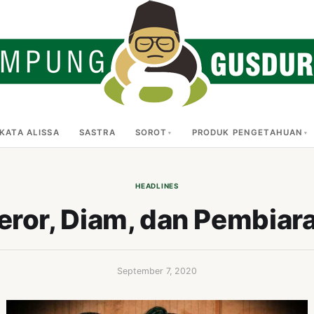
KATA ALISSA
SASTRA
SOROT
PRODUK PENGETAHUAN
HEADLINES
eror, Diam, dan Pembiar
September 7, 2020