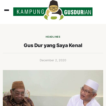
ADLINES
PUTAN
HEADLINES
PERISTIWA
Gus Dur yang Saya Kenal
SOSOK
INI
December 2, 2020
ATA
ISSA
ASTRA
OROT