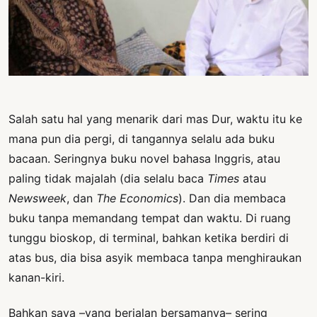
PERNYATAAN
SIKAP
SOROT
INDONESIA
RODUK
ENGETAHUAN
Salah satu hal yang menarik dari mas Dur, waktu itu ke
mana pun dia pergi, di tangannya selalu ada buku
BUKU
bacaan. Seringnya buku novel bahasa Inggris, atau
SELASAR
paling tidak majalah (dia selalu baca
Times
atau
JURNAL
Newsweek
, dan
The Economics
). Dan dia membaca
buku tanpa memandang tempat dan waktu. Di ruang
ATATAN
tunggu bioskop, di terminal, bahkan ketika berdiri di
OJOK
atas bus, dia bisa asyik membaca tanpa menghiraukan
ENTANG
kanan-kiri.
MI
Bahkan saya –yang berjalan bersamanya– sering