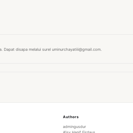
. Dapat disapa melalui surel
uminurchayatiii@gmail.com
.
Authors
admingusdur
A’isy Hanif Firdaus