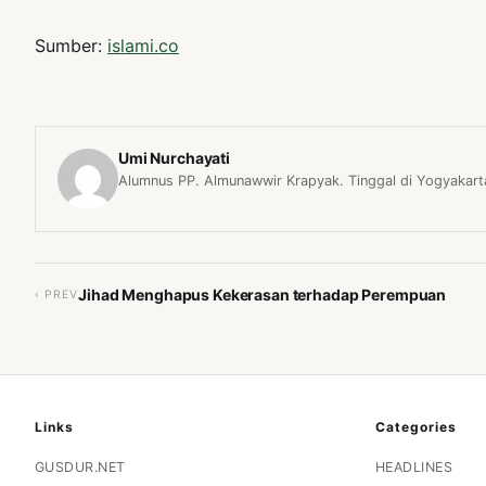
Sumber:
islami.co
Umi Nurchayati
Alumnus PP. Almunawwir Krapyak. Tinggal di Yogyakarta
Jihad Menghapus Kekerasan terhadap Perempuan
‹ PREV
Links
Categories
GUSDUR.NET
HEADLINES