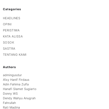
Categories
HEADLINES
OPINI
PERISTIWA
KATA ALISSA
SOSOK
SASTRA
TENTANG KAMI
Authors
admingusdur
A’isy Hanif Firdaus
Adin Fahima Zulfa
Hanafi Slamet Sugiarto
Donny WS
Dendy Wahyu Anugrah
Fahrullah
Rati Madina