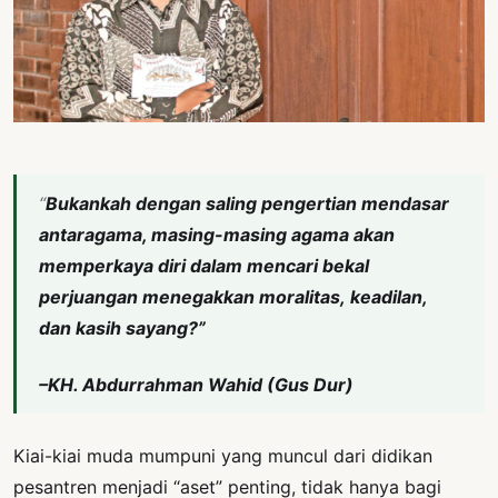
PERNYATAAN
SIKAP
SOROT
INDONESIA
RODUK
ENGETAHUAN
“
Bukankah dengan saling pengertian mendasar
BUKU
antaragama, masing-masing agama
akan
SELASAR
memperkaya diri dalam mencari bekal
perjuangan menegakkan moralitas, keadilan,
JURNAL
dan kasih sayang?”
ATATAN
OJOK
–KH. Abdurrahman Wahid (Gus Dur)
ENTANG
Kiai-kiai muda mumpuni yang muncul dari didikan
MI
pesantren menjadi “aset” penting, tidak hanya bagi