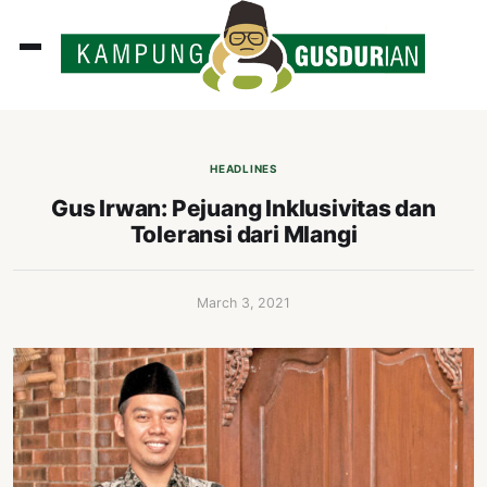
ADLINES
PUTAN
HEADLINES
PERISTIWA
Gus Irwan: Pejuang Inklusivitas dan
Toleransi dari Mlangi
SOSOK
INI
March 3, 2021
ATA
ISSA
ASTRA
OROT