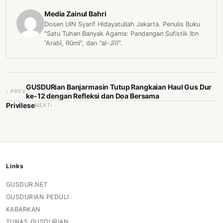
Media Zainul Bahri
Dosen UIN Syarif Hidayatullah Jakarta. Penulis Buku
"Satu Tuhan Banyak Agama: Pandangan Sufistik Ibn
ʻArabī, Rūmī", dan "al-Jīlī".
GUSDURian Banjarmasin Tutup Rangkaian Haul Gus Dur
‹ PREV
ke-12 dengan Refleksi dan Doa Bersama
Privilese
NEXT›
Links
GUSDUR.NET
GUSDURIAN PEDULI
KABARKAN
TUNAS GUSDURIAN