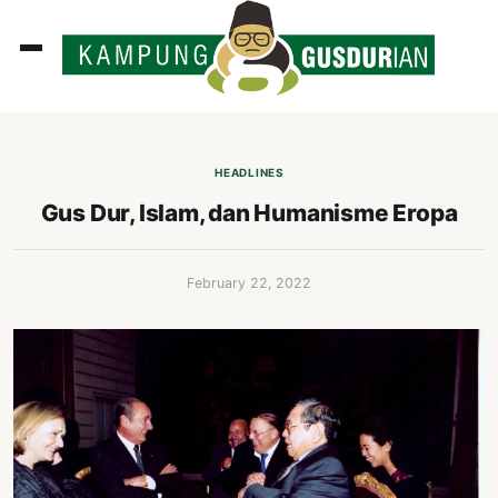
ADLINES
PUTAN
HEADLINES
PERISTIWA
Gus Dur, Islam, dan Humanisme Eropa
SOSOK
INI
February 22, 2022
ATA
ISSA
ASTRA
OROT