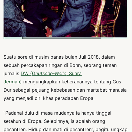
PERNYATAAN
SIKAP
SOROT
INDONESIA
RODUK
ENGETAHUAN
Suatu sore di musim panas bulan Juli 2018, dalam
BUKU
sebuah percakapan ringan di Bonn, seorang teman
SELASAR
jurnalis
DW (
Deutsche-Welle,
Suara
JURNAL
Jerman)
mengungkapkan keheranannya tentang Gus
Dur sebagai pejuang kebebasan dan martabat manusia
ATATAN
yang menjadi ciri khas peradaban Eropa.
OJOK
“Padahal dulu di masa mudanya ia hanya tinggal
ENTANG
setahun di Eropa. Selebihnya, ia adalah orang
MI
pesantren. Hidup dan mati di pesantren”, begitu ungkap