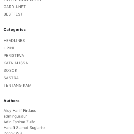
GARDU.NET
BESTFEST
Categories
HEADLINES
OPINI
PERISTIWA
KATA ALISSA
SOSOK
SASTRA
TENTANG KAMI
Authors
A’isy Hanif Firdaus
admingusdur
Adin Fahima Zulfa
Hanafi Slamet Sugiarto
Donny WS