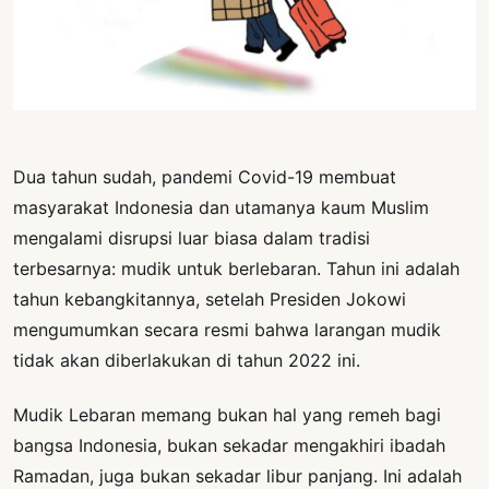
PERNYATAAN
SIKAP
SOROT
INDONESIA
RODUK
ENGETAHUAN
Dua tahun sudah, pandemi Covid-19 membuat
masyarakat Indonesia dan utamanya kaum Muslim
BUKU
mengalami disrupsi luar biasa dalam tradisi
SELASAR
terbesarnya: mudik untuk berlebaran. Tahun ini adalah
tahun kebangkitannya, setelah Presiden Jokowi
JURNAL
mengumumkan secara resmi bahwa larangan mudik
ATATAN
tidak akan diberlakukan di tahun 2022 ini.
OJOK
Mudik Lebaran memang bukan hal yang remeh bagi
ENTANG
bangsa Indonesia, bukan sekadar mengakhiri ibadah
MI
Ramadan, juga bukan sekadar libur panjang. Ini adalah