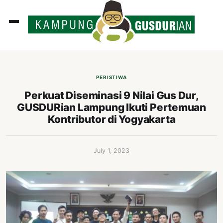
ADLINES
PUTAN
PERISTIWA
PERISTIWA
Perkuat Diseminasi 9 Nilai Gus Dur,
GUSDURian Lampung Ikuti Pertemuan
SOSOK
Kontributor di Yogyakarta
INI
ATA
July 1, 2023
ISSA
ASTRA
OROT