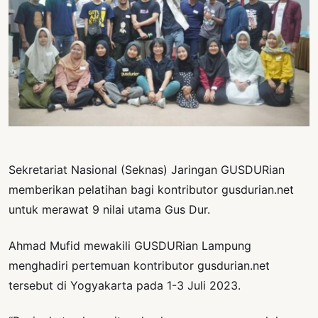
PERNYATAAN
SIKAP
SOROT
INDONESIA
RODUK
ENGETAHUAN
BUKU
SELASAR
Sekretariat Nasional (Seknas) Jaringan GUSDURian
memberikan pelatihan bagi kontributor gusdurian.net
JURNAL
untuk merawat 9 nilai utama Gus Dur.
ATATAN
OJOK
Ahmad Mufid mewakili GUSDURian Lampung
menghadiri pertemuan kontributor gusdurian.net
ENTANG
tersebut di Yogyakarta pada 1-3 Juli 2023.
MI