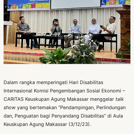
PERNYATAAN
SIKAP
SOROT
INDONESIA
RODUK
ENGETAHUAN
BUKU
SELASAR
Dalam rangka memperingati Hari Disabilitas
JURNAL
Internasional Komisi Pengembangan Sosial Ekonomi –
ATATAN
CARITAS Keuskupan Agung Makassar menggelar
talk
OJOK
show
yang bertemakan “Pendampingan, Perlindungan
dan, Penguatan bagi Penyandang Disabilitas” di Aula
ENTANG
MI
Keuskupan Agung Makassar (3/12/23).