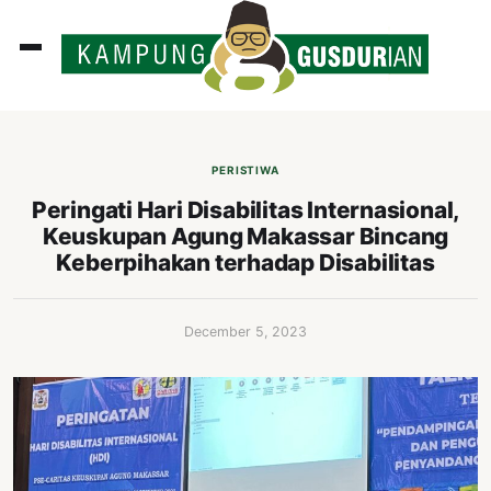
ADLINES
PUTAN
PERISTIWA
PERISTIWA
Peringati Hari Disabilitas Internasional,
Keuskupan Agung Makassar Bincang
SOSOK
Keberpihakan terhadap Disabilitas
INI
ATA
December 5, 2023
ISSA
ASTRA
OROT