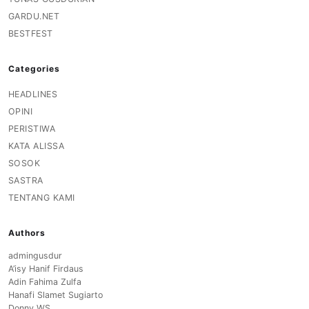
GARDU.NET
BESTFEST
Categories
HEADLINES
OPINI
PERISTIWA
KATA ALISSA
SOSOK
SASTRA
TENTANG KAMI
Authors
admingusdur
A’isy Hanif Firdaus
Adin Fahima Zulfa
Hanafi Slamet Sugiarto
Donny WS