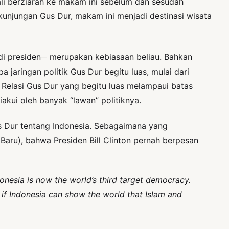
ali berziarah ke makam ini sebelum dan sesudah
kunjungan Gus Dur, makam ini menjadi destinasi wisata
__
di presiden
merupakan kebiasaan beliau. Bahkan
aringan politik Gus Dur begitu luas, mulai dari
 Relasi Gus Dur yang begitu luas melampaui batas
akui oleh banyak “lawan” politiknya.
us Dur tentang Indonesia. Sebagaimana yang
aru), bahwa Presiden Bill Clinton pernah berpesan
donesia is now the world’s third target democracy.
, if Indonesia can show the world that Islam and