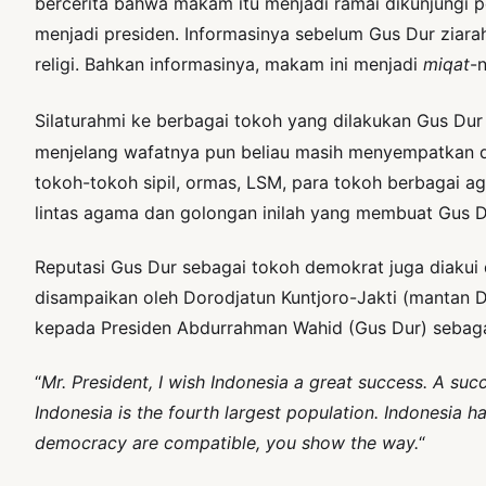
bercerita bahwa makam itu menjadi ramai dikunjungi p
menjadi presiden. Informasinya sebelum Gus Dur ziara
religi. Bahkan informasinya, makam ini menjadi
miqat
-
Silaturahmi ke berbagai tokoh yang dilakukan Gus Dur
menjelang wafatnya pun beliau masih menyempatkan dir
tokoh-tokoh sipil, ormas, LSM, para tokoh berbagai 
lintas agama dan golongan inilah yang membuat Gus Dur
Reputasi Gus Dur sebagai tokoh demokrat juga diakui d
disampaikan oleh Dorodjatun Kuntjoro-Jakti (mantan 
kepada Presiden Abdurrahman Wahid (Gus Dur) sebagai
“
Mr. President, I wish Indonesia a great success. A suc
Indonesia is the fourth largest population. Indonesia h
democracy are compatible, you show the way.
“