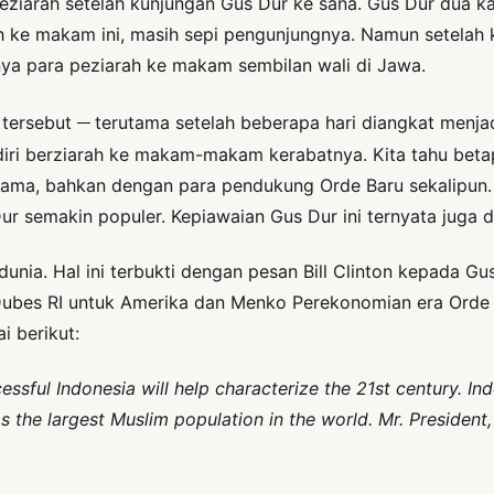
eziarah setelah kunjungan Gus Dur ke sana. Gus Dur dua k
h ke makam ini, masih sepi pengunjungnya. Namun setelah 
nya para peziarah ke makam sembilan wali di Jawa.
__
 tersebut
terutama setelah beberapa hari diangkat menja
i berziarah ke makam-makam kerabatnya. Kita tahu betapa j
agama, bahkan dengan para pendukung Orde Baru sekalipun.
 semakin populer. Kepiawaian Gus Dur ini ternyata juga di
unia. Hal ini terbukti dengan pesan Bill Clinton kepada G
Dubes RI untuk Amerika dan Menko Perekonomian era Orde B
 berikut:
cessful Indonesia will help characterize the 21st century. In
as the largest Muslim population in the world. Mr. President