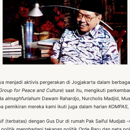
a menjadi aktivis pergerakan di Jogjakarta dalam berbaga
Group for Peace and Culture
) saat itu, mengikuti perkemba
ada
almaghfurlahum
Dawam Rahardjo, Nurcholis Madjid, Mus
a pemikiran mereka kami ikuti juga dalam harian
KOMPAS
,
sif (terbatas) dengan Gus Dur di rumah Pak Saiful Mudjab 
i politik menghadapi tekanan politik Orde Baru dan peta po