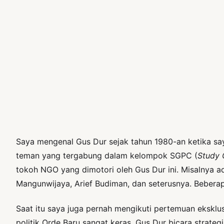
Saya mengenal Gus Dur sejak tahun 1980-an ketika say
teman yang tergabung dalam kelompok SGPC (
Study 
tokoh NGO yang dimotori oleh Gus Dur ini. Misalnya 
Mangunwijaya, Arief Budiman, dan seterusnya. Beberap
Saat itu saya juga pernah mengikuti pertemuan eksklu
politik Orde Baru sangat keras. Gus Dur bicara strateg