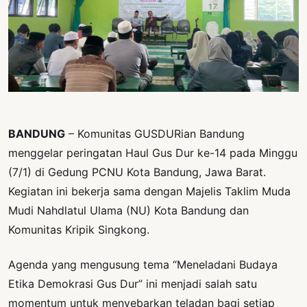
PERNYATAAN
SIKAP
SOROT
INDONESIA
RODUK
ENGETAHUAN
BANDUNG
– Komunitas GUSDURian Bandung
BUKU
menggelar peringatan Haul Gus Dur ke-14 pada Minggu
SELASAR
(7/1) di Gedung PCNU Kota Bandung, Jawa Barat.
JURNAL
Kegiatan ini bekerja sama dengan Majelis Taklim Muda
Mudi Nahdlatul Ulama (NU) Kota Bandung dan
ATATAN
Komunitas Kripik Singkong.
OJOK
Agenda yang mengusung tema “Meneladani Budaya
ENTANG
MI
Etika Demokrasi Gus Dur” ini menjadi salah satu
momentum untuk menyebarkan teladan bagi setiap