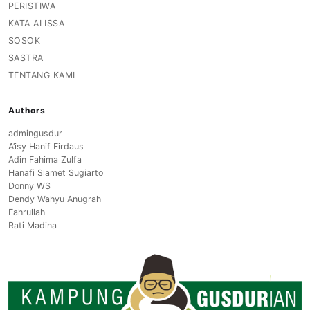
PERISTIWA
KATA ALISSA
SOSOK
SASTRA
TENTANG KAMI
Authors
admingusdur
A’isy Hanif Firdaus
Adin Fahima Zulfa
Hanafi Slamet Sugiarto
Donny WS
Dendy Wahyu Anugrah
Fahrullah
Rati Madina