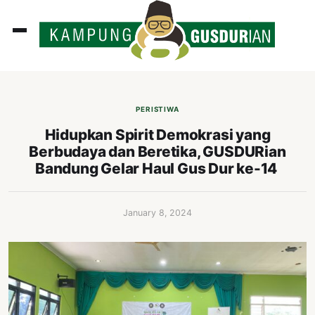
ADLINES
PUTAN
PERISTIWA
PERISTIWA
Hidupkan Spirit Demokrasi yang
Berbudaya dan Beretika, GUSDURian
SOSOK
Bandung Gelar Haul Gus Dur ke-14
INI
ATA
January 8, 2024
ISSA
ASTRA
OROT