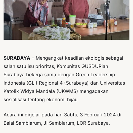
PERNYATAAN
SIKAP
SOROT
INDONESIA
RODUK
ENGETAHUAN
SURABAYA
– Mengangkat keadilan ekologis sebagai
BUKU
salah satu isu prioritas, Komunitas GUSDURian
SELASAR
Surabaya bekerja sama dengan Green Leadership
JURNAL
Indonesia (GLI) Regional 4 (Surabaya) dan Universitas
Katolik Widya Mandala (UKWMS) mengadakan
ATATAN
sosialisasi tentang ekonomi hijau.
OJOK
Acara ini digelar pada hari Sabtu, 3 Februari 2024 di
ENTANG
MI
Balai Sambiarum, Jl Sambiarum, LOR Surabaya.