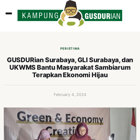
ADLINES
PUTAN
PERISTIWA
PERISTIWA
GUSDURian Surabaya, GLI Surabaya, dan
UKWMS Bantu Masyarakat Sambiarum
SOSOK
Terapkan Ekonomi Hijau
INI
ATA
February 4, 2024
ISSA
ASTRA
OROT