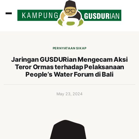
ADLINES
PUTAN
PERNYATAAN SIKAP
PERISTIWA
Jaringan GUSDURian Mengecam Aksi
Teror Ormas terhadap Pelaksanaan
SOSOK
People’s Water Forum di Bali
INI
ATA
May 23, 2024
ISSA
ASTRA
OROT