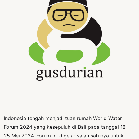
PERNYATAAN
SIKAP
SOROT
INDONESIA
RODUK
ENGETAHUAN
BUKU
SELASAR
JURNAL
ATATAN
OJOK
Indonesia tengah menjadi tuan rumah World Water
ENTANG
Forum 2024 yang kesepuluh di Bali pada tanggal 18 –
MI
25 Mei 2024. Forum ini digelar salah satunya untuk