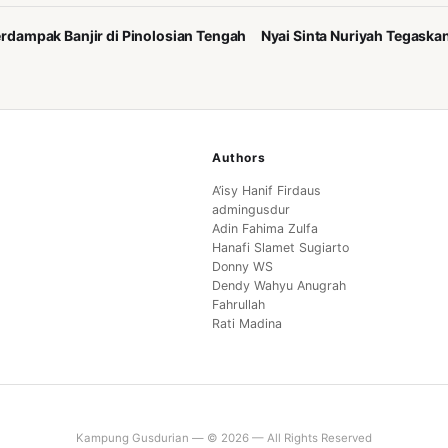
dampak Banjir di Pinolosian Tengah
Nyai Sinta Nuriyah Tegask
Authors
A’isy Hanif Firdaus
admingusdur
Adin Fahima Zulfa
Hanafi Slamet Sugiarto
Donny WS
Dendy Wahyu Anugrah
Fahrullah
Rati Madina
Kampung Gusdurian — © 2026 — All Rights Reserved