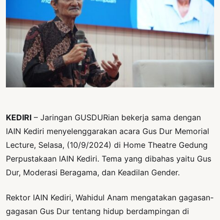
PERNYATAAN
SIKAP
SOROT
INDONESIA
RODUK
ENGETAHUAN
BUKU
SELASAR
KEDIRI
– Jaringan GUSDURian bekerja sama dengan
IAIN Kediri menyelenggarakan acara Gus Dur Memorial
JURNAL
Lecture, Selasa, (10/9/2024) di Home Theatre Gedung
ATATAN
Perpustakaan IAIN Kediri. Tema yang dibahas yaitu Gus
OJOK
Dur, Moderasi Beragama, dan Keadilan Gender.
ENTANG
Rektor IAIN Kediri, Wahidul Anam mengatakan gagasan-
MI
gagasan Gus Dur tentang hidup berdampingan di