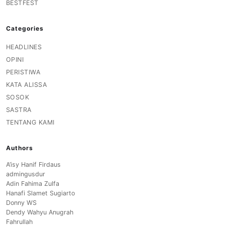
BESTFEST
Categories
HEADLINES
OPINI
PERISTIWA
KATA ALISSA
SOSOK
SASTRA
TENTANG KAMI
Authors
A’isy Hanif Firdaus
admingusdur
Adin Fahima Zulfa
Hanafi Slamet Sugiarto
Donny WS
Dendy Wahyu Anugrah
Fahrullah