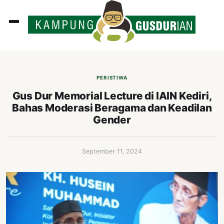
ADLINES
PUTAN
PERISTIWA
PERISTIWA
Gus Dur Memorial Lecture di IAIN Kediri,
Bahas Moderasi Beragama dan Keadilan
SOSOK
Gender
INI
ATA
September 11, 2024
ISSA
ASTRA
OROT