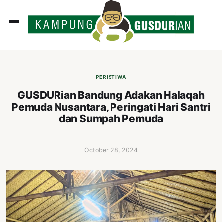
ADLINES
PUTAN
PERISTIWA
PERISTIWA
GUSDURian Bandung Adakan Halaqah
Pemuda Nusantara, Peringati Hari Santri
SOSOK
dan Sumpah Pemuda
INI
ATA
October 28, 2024
ISSA
ASTRA
OROT