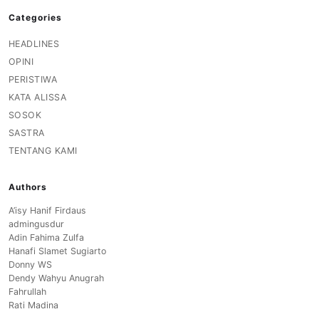
Categories
HEADLINES
OPINI
PERISTIWA
KATA ALISSA
SOSOK
SASTRA
TENTANG KAMI
Authors
A’isy Hanif Firdaus
admingusdur
Adin Fahima Zulfa
Hanafi Slamet Sugiarto
Donny WS
Dendy Wahyu Anugrah
Fahrullah
Rati Madina