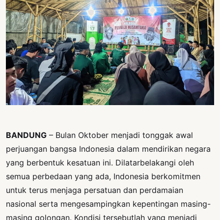
PERNYATAAN
SIKAP
SOROT
INDONESIA
RODUK
ENGETAHUAN
BUKU
SELASAR
BANDUNG
– Bulan Oktober menjadi tonggak awal
JURNAL
perjuangan bangsa Indonesia dalam mendirikan negara
ATATAN
yang berbentuk kesatuan ini. Dilatarbelakangi oleh
OJOK
semua perbedaan yang ada, Indonesia berkomitmen
untuk terus menjaga persatuan dan perdamaian
ENTANG
MI
nasional serta mengesampingkan kepentingan masing-
masing golongan. Kondisi tersebutlah yang menjadi