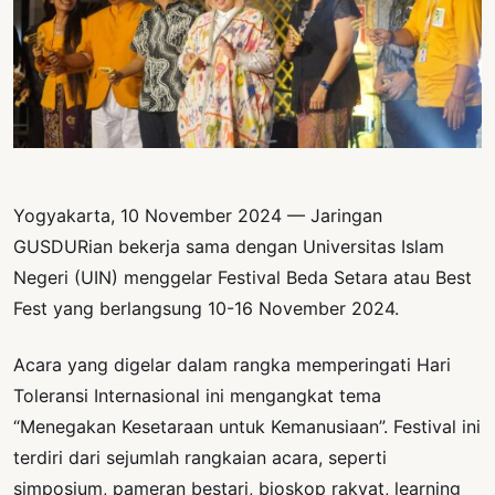
PERNYATAAN
SIKAP
SOROT
INDONESIA
RODUK
ENGETAHUAN
Yogyakarta, 10 November 2024 — Jaringan
BUKU
GUSDURian bekerja sama dengan Universitas Islam
SELASAR
Negeri (UIN) menggelar Festival Beda Setara atau Best
JURNAL
Fest yang berlangsung 10-16 November 2024.
ATATAN
Acara yang digelar dalam rangka memperingati Hari
OJOK
Toleransi Internasional ini mengangkat tema
“Menegakan Kesetaraan untuk Kemanusiaan”. Festival ini
ENTANG
MI
terdiri dari sejumlah rangkaian acara, seperti
simposium, pameran bestari, bioskop rakyat, learning