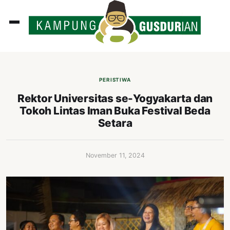
ADLINES
PUTAN
PERISTIWA
PERISTIWA
Rektor Universitas se-Yogyakarta dan
Tokoh Lintas Iman Buka Festival Beda
SOSOK
Setara
INI
ATA
November 11, 2024
ISSA
ASTRA
OROT