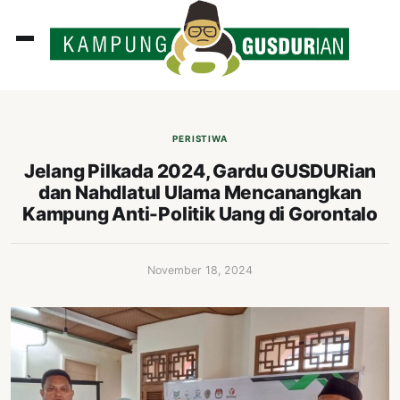
ADLINES
PUTAN
PERISTIWA
PERISTIWA
Jelang Pilkada 2024, Gardu GUSDURian
dan Nahdlatul Ulama Mencanangkan
SOSOK
Kampung Anti-Politik Uang di Gorontalo
INI
ATA
November 18, 2024
ISSA
ASTRA
OROT