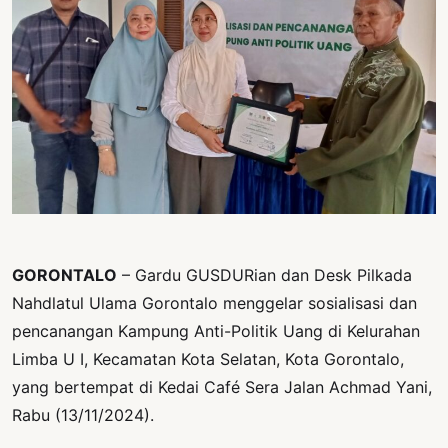
PERNYATAAN
SIKAP
SOROT
INDONESIA
RODUK
ENGETAHUAN
BUKU
SELASAR
GORONTALO
– Gardu GUSDURian dan Desk Pilkada
JURNAL
Nahdlatul Ulama Gorontalo menggelar sosialisasi dan
ATATAN
pencanangan Kampung Anti-Politik Uang di Kelurahan
OJOK
Limba U I, Kecamatan Kota Selatan, Kota Gorontalo,
yang bertempat di Kedai Café Sera Jalan Achmad Yani,
ENTANG
MI
Rabu (13/11/2024).