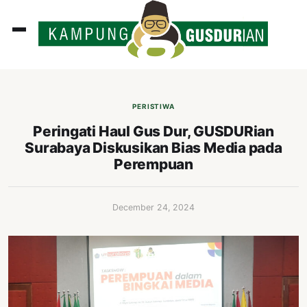
ADLINES
PUTAN
PERISTIWA
PERISTIWA
Peringati Haul Gus Dur, GUSDURian
Surabaya Diskusikan Bias Media pada
SOSOK
Perempuan
INI
ATA
December 24, 2024
ISSA
ASTRA
OROT