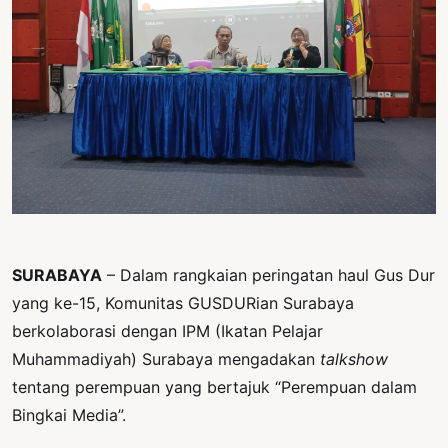
PERNYATAAN
SIKAP
SOROT
INDONESIA
RODUK
ENGETAHUAN
BUKU
SELASAR
SURABAYA
– Dalam rangkaian peringatan haul Gus Dur
JURNAL
yang ke-15, Komunitas GUSDURian Surabaya
ATATAN
berkolaborasi dengan IPM (Ikatan Pelajar
OJOK
Muhammadiyah) Surabaya mengadakan
talkshow
tentang perempuan yang bertajuk “Perempuan dalam
ENTANG
MI
Bingkai Media”.