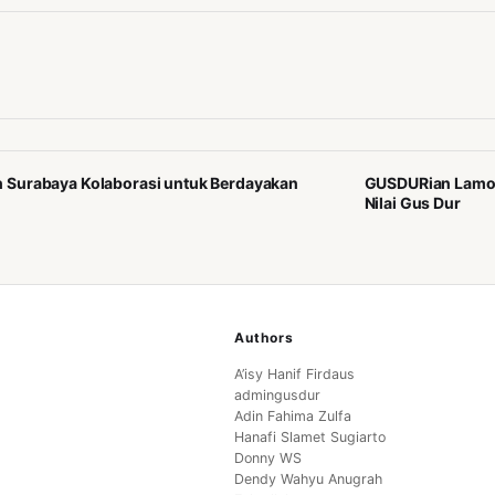
 Surabaya Kolaborasi untuk Berdayakan
GUSDURian Lamong
Nilai Gus Dur
Authors
A’isy Hanif Firdaus
admingusdur
Adin Fahima Zulfa
Hanafi Slamet Sugiarto
Donny WS
Dendy Wahyu Anugrah