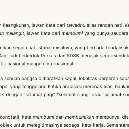
n keangkuhan, lawan kata dari
tawadhu
alias rendah hati.
K
but
melangit
, lawan kata dari
membumi
yang punya saudara
n segala hal. Istana, misalnya, yang bernada feodalistik 
 Saat judi berkedok Porkas dan SDSB merusak sendi-sendi k
tik nasional maupun internasional.
aja sebuah bangsa diibaratkan kapal, lokalitas berperan 
apal yang tenggelam. Ketika arabisasi merebak luas, bahka
um
” dengan “selamat pagi”, “selamat siang” atau “selamat 
konotatif, kata
membumi
dan
membumikan
mempunyai disp
objek untuk melegitimasinya sebagai kata kerja. Sementar