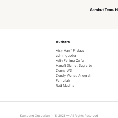
Sambut Temu Na
Authors
A’isy Hanif Firdaus
admingusdur
Adin Fahima Zulfa
Hanafi Slamet Sugiarto
Donny WS
Dendy Wahyu Anugrah
Fahrullah
Rati Madina
Kampung Gusdurian — © 2026 — All Rights Reserved