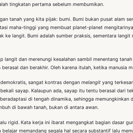
alah tingkatan pertama sebelum
membumikan
.
n tanah yang kita pijak: bumi. Bumi bukan pusat alam se
tasi maha-tinggi yang membuat planet-planet mengitarinya
k ke langit. Bumi adalah sumber praksis, sementara langi
ap langit dan merenungi kesalahan sambil menentang tanah
berasal dan berakhir. Oleh karena itulah, ketika manusia m
n demokratis, sangat kontras dengan
melangit
yang terkesan
ibekali sayap. Kalaupun ada, sayap itu tentu berasal dari
radaptasi di tengah dinamika, sehingga memungkinkan dirin
umbuh di bawah tanah, bukan di antara awan.
lu rigid. Kata kerja ini ibarat mengangkat bagian dasar gu
belajar memandang segala hal secara substantif lalu mem