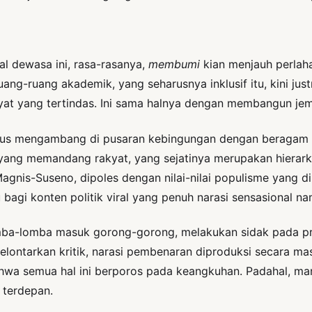
ial dewasa ini, rasa-rasanya,
membumi
kian menjauh perlahan
Ruang-ruang akademik, yang seharusnya inklusif itu, kini 
yat yang tertindas. Ini sama halnya dengan membangun jemb
erus mengambang di pusaran kebingungan dengan beragam i
ilih yang memandang rakyat, yang sejatinya merupakan hierar
gnis-Suseno, dipoles dengan nilai-nilai populisme yang dir
 bagi konten politik viral yang penuh narasi sensasional na
ba-lomba masuk gorong-gorong, melakukan sidak pada pr
lontarkan kritik, narasi pembenaran diproduksi secara ma
ahwa semua hal ini berporos pada keangkuhan. Padahal, ma
 terdepan.