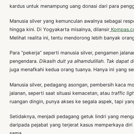
kardus untuk menampung uang donasi dari para pengg
Manusia silver yang kemunculan awalnya sebagai resp
hingga kini. Di Yogyakarta misalnya, dilansir
Kompas.c
Melihat realita ini, tentu mendorong lebih banyak ora
Para “pekerja” seperti manusia silver, pengamen jalan
pengendara.
Dikasih duit ya alhamdulillah
.
Tak dapat du
juga menafkahi kedua orang tuanya. Hanya ini yang se
Manusia silver, pedagang asongan, pembersih kaca mobi
jalanan, seperti saat situasi kemacetan, atau
traffic lig
ruangan dingin, punya akses ke segala aspek, tapi yang
Setidaknya, menjadi pedagang getuk lindri yang mengais
daripada pejabat yang terjerat kasus memperkaya diri 
sama.