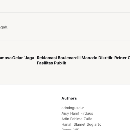
ngah.
amasa Gelar “Jaga
Reklamasi Boulevard II Manado Dikritik: Reiner
Fasilitas Publik
Authors
admingusdur
A’isy Hanif Firdaus
Adin Fahima Zulfa
Hanafi Slamet Sugiarto
Donny WS