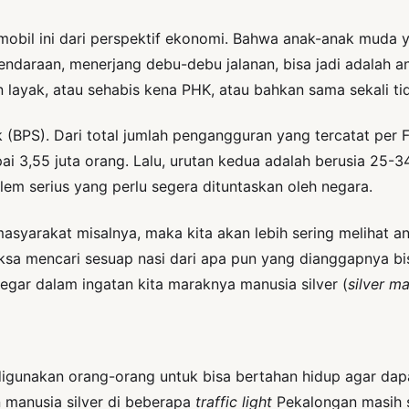
a mobil ini dari perspektif ekonomi. Bahwa anak-anak muda
endaraan, menerjang debu-debu jalanan, bisa jadi adalah 
an layak, atau sehabis kena PHK, atau bahkan sama sekali t
k (BPS). Dari total jumlah pengangguran yang tercatat per 
i 3,55 juta orang. Lalu, urutan kedua adalah berusia 25-3
blem serius yang perlu segera dituntaskan oleh negara.
masyarakat misalnya, maka kita akan lebih sering melihat
ksa mencari sesuap nasi dari apa pun yang dianggapnya bis
ar dalam ingatan kita maraknya manusia silver (
silver m
ng digunakan orang-orang untuk bisa bertahan hidup agar
n manusia silver di beberapa
traffic light
Pekalongan masih s