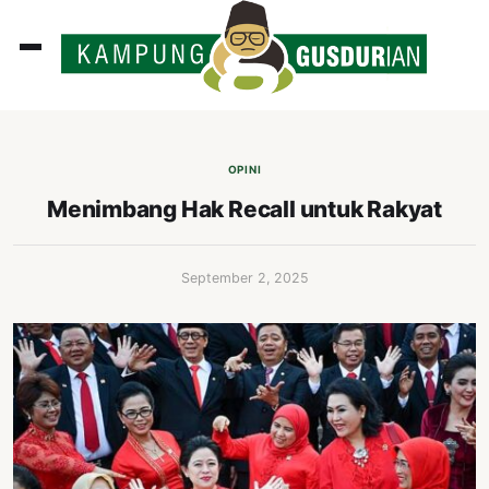
ADLINES
PUTAN
OPINI
PERISTIWA
Menimbang Hak Recall untuk Rakyat
SOSOK
INI
September 2, 2025
ATA
ISSA
ASTRA
OROT