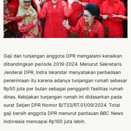
PERNYATAAN
SIKAP
SOROT
INDONESIA
RODUK
ENGETAHUAN
Gaji dan tunjangan anggota DPR mengalami kenaikan
BUKU
dibandingkan periode 2019-2024. Menurut Sekretaris
SELASAR
Jenderal DPR, Indra Iskandar menyatakan perbedaan
penerimaan itu karena adanya tunjangan rumah sebesar
JURNAL
Rp50 juta per bulan sebagai pengganti fasilitas rumah
ATATAN
dinas. Kebijakan tunjangan rumah ini didasarkan pada
OJOK
surat Setjen DPR Nomor B/733/RT.01/09/2024. Total
gaji bersih anggota DPR menurut pantauan
BBC News
ENTANG
MI
Indonesia
mencapai Rp100 juta lebih.