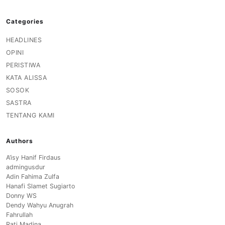
Categories
HEADLINES
OPINI
PERISTIWA
KATA ALISSA
SOSOK
SASTRA
TENTANG KAMI
Authors
A’isy Hanif Firdaus
admingusdur
Adin Fahima Zulfa
Hanafi Slamet Sugiarto
Donny WS
Dendy Wahyu Anugrah
Fahrullah
Rati Madina