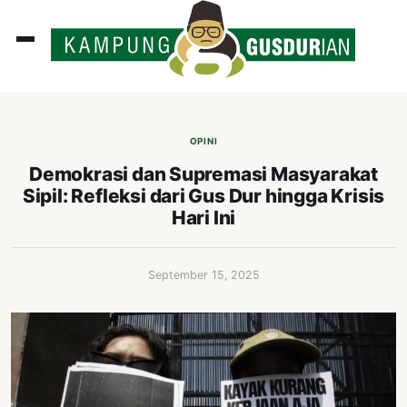
ADLINES
PUTAN
OPINI
PERISTIWA
Demokrasi dan Supremasi Masyarakat
Sipil: Refleksi dari Gus Dur hingga Krisis
SOSOK
Hari Ini
INI
ATA
September 15, 2025
ISSA
ASTRA
OROT