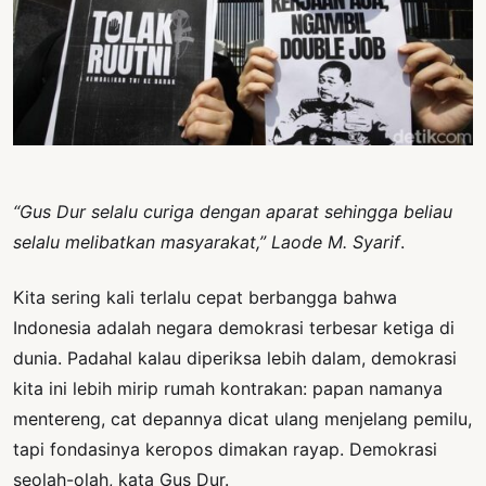
PERNYATAAN
SIKAP
SOROT
INDONESIA
RODUK
ENGETAHUAN
“Gus Dur selalu curiga dengan aparat sehingga beliau
BUKU
selalu melibatkan masyarakat,”
Laode M. Syarif
.
SELASAR
Kita sering kali terlalu cepat berbangga bahwa
JURNAL
Indonesia adalah negara demokrasi terbesar ketiga di
ATATAN
dunia. Padahal kalau diperiksa lebih dalam, demokrasi
OJOK
kita ini lebih mirip rumah kontrakan: papan namanya
mentereng, cat depannya dicat ulang menjelang pemilu,
ENTANG
MI
tapi fondasinya keropos dimakan rayap. Demokrasi
seolah-olah, kata Gus Dur.