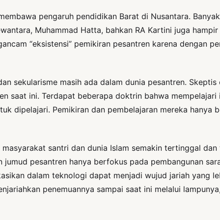
embawa pengaruh pendidikan Barat di Nusantara. Banyak
ewantara, Muhammad Hatta, bahkan RA Kartini juga hampir 
gancam “eksistensi” pemikiran pesantren karena dengan pem
 dan sekularisme masih ada dalam dunia pesantren. Skeptis
n saat ini. Terdapat beberapa doktrin bahwa mempelajari i
tuk dipelajari. Pemikiran dan pembelajaran mereka hanya be
asyarakat santri dan dunia Islam semakin tertinggal dan t
an jumud pesantren hanya berfokus pada pembangunan sara
sikan dalam teknologi dapat menjadi wujud jariah yang l
enjariahkan penemuannya sampai saat ini melalui lampunya