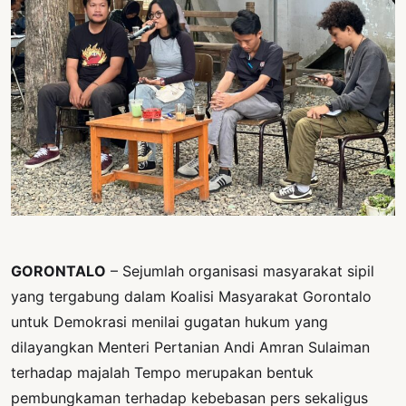
PERNYATAAN
SIKAP
SOROT
INDONESIA
RODUK
ENGETAHUAN
BUKU
SELASAR
JURNAL
GORONTALO
– Sejumlah organisasi masyarakat sipil
ATATAN
yang tergabung dalam Koalisi Masyarakat Gorontalo
OJOK
untuk Demokrasi menilai gugatan hukum yang
dilayangkan Menteri Pertanian Andi Amran Sulaiman
ENTANG
terhadap majalah Tempo merupakan bentuk
MI
pembungkaman terhadap kebebasan pers sekaligus