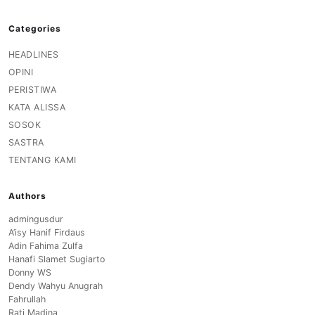
Categories
HEADLINES
OPINI
PERISTIWA
KATA ALISSA
SOSOK
SASTRA
TENTANG KAMI
Authors
admingusdur
A’isy Hanif Firdaus
Adin Fahima Zulfa
Hanafi Slamet Sugiarto
Donny WS
Dendy Wahyu Anugrah
Fahrullah
Rati Madina