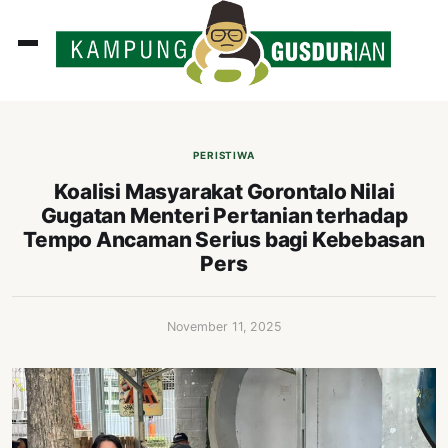
ADLINES
PUTAN
PERISTIWA
PERISTIWA
Koalisi Masyarakat Gorontalo Nilai
Gugatan Menteri Pertanian terhadap
SOSOK
Tempo Ancaman Serius bagi Kebebasan
INI
Pers
ATA
ISSA
November 11, 2025
ASTRA
OROT