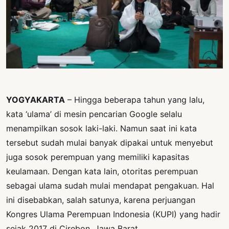
PERNYATAAN
SIKAP
SOROT
INDONESIA
RODUK
ENGETAHUAN
YOGYAKARTA
– Hingga beberapa tahun yang lalu,
BUKU
kata ‘ulama’ di mesin pencarian Google selalu
SELASAR
menampilkan sosok laki-laki. Namun saat ini kata
JURNAL
tersebut sudah mulai banyak dipakai untuk menyebut
juga sosok perempuan yang memiliki kapasitas
ATATAN
keulamaan. Dengan kata lain, otoritas perempuan
OJOK
sebagai ulama sudah mulai mendapat pengakuan. Hal
ENTANG
ini disebabkan, salah satunya, karena perjuangan
MI
Kongres Ulama Perempuan Indonesia (KUPI) yang hadir
sejak 2017 di Cirebon, Jawa Barat.