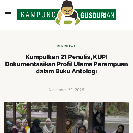
ADLINES
PUTAN
PERISTIWA
PERISTIWA
Kumpulkan 21 Penulis, KUPI
Dokumentasikan Profil Ulama Perempuan
SOSOK
dalam Buku Antologi
INI
ATA
November 29, 2025
ISSA
ASTRA
OROT