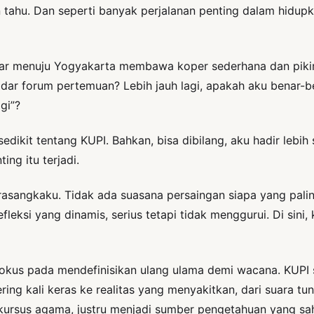
n tahu. Dan seperti banyak perjalanan penting dalam hidupk
sar menuju Yogyakarta membawa koper sederhana dan piki
kadar forum pertemuan? Lebih jauh lagi, apakah aku benar-
ggi”?
dikit tentang KUPI. Bahkan, bisa dibilang, aku hadir lebi
ing itu terjadi.
rasangkaku. Tidak ada suasana persaingan siapa yang pali
efleksi yang dinamis, serius tetapi tidak menggurui. Di sin
fokus pada mendefinisikan ulang ulama demi wacana. KUP
ring kali keras ke realitas yang menyakitkan, dari suara 
kursus agama, justru menjadi sumber pengetahuan yang sa