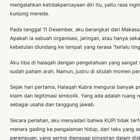
mengalahkan ketidakpercayaan diri itu, yaitu rasa ingi
kunjung mereda.
Pada tanggal 11 Desember, aku berangkat dari Makas
Apakah ia sebuah organisasi, jaringan, atau hanya se
kebetulan diundang ke tempat yang terasa “terlalu tin
Aku tiba di halaqah dengan pengetahuan yang sangat se
sudah paham arah. Namun, justru di situlah momen pent
Sejak hari pertama, Halaqah Kubra mengurai banyak p
klaim dan legitimasi simbolik. Yang ada adalah ruang r
sebagai usaha dan tanggung jawab.
Secara perlahan, aku menyadari bahwa KUPI tidak ter
menara gading ke pengalaman hidup, dari teks yang se
perempuan, yang sering dianggap pinggiran dalam dis